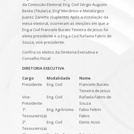
da Comissão Eleitoral; Eng. Civil Sérgio Augusto
Becke (Titular) e; Engº Mecânico e Metalúrgico
Juarez Zanette (Suplente). Após a instalação da
mesa eleitoral, ocorreram as eleições em que a
Eng.a Civil Franciele Burato Teixeira de Jesus foi
eleita presidente e a Eng.a Civil Rafaela Fabris de
Souza, vice-presidente.
Confira os eleitos da Diretoria Executiva e
Conselho Fiscal:
DIRETORIA EXECUTIVA
Cargo
Modalidade
Nome
Presidente
Eng. Civil
Franciele Burato
Teixeira de Jesus
Vice-
Eng. Civil
Rafaela Fabris de
Presidente
Souza
1º.
Eng. Agrônomo
Fabio Feltrin
Tesoureiro(a)
Fabro
2º.
Eng. Civil
Denis Assis
Tesoureiro(a)