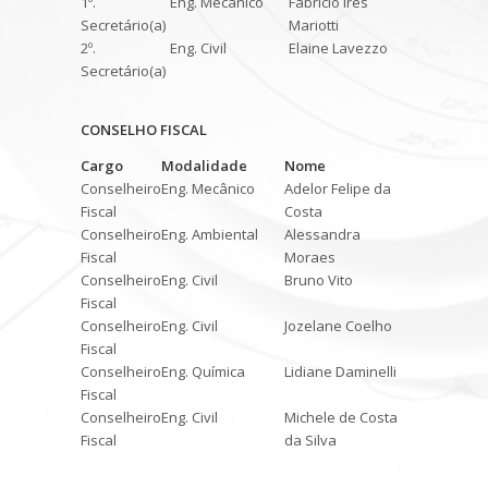
1º.
Eng. Mecânico
Fabricio Ires
Secretário(a)
Mariotti
2º.
Eng. Civil
Elaine Lavezzo
Secretário(a)
CONSELHO FISCAL
Cargo
Modalidade
Nome
Conselheiro
Eng. Mecânico
Adelor Felipe da
Fiscal
Costa
Conselheiro
Eng. Ambiental
Alessandra
Fiscal
Moraes
Conselheiro
Eng. Civil
Bruno Vito
Fiscal
Conselheiro
Eng. Civil
Jozelane Coelho
Fiscal
Conselheiro
Eng. Química
Lidiane Daminelli
Fiscal
Conselheiro
Eng. Civil
Michele de Costa
Fiscal
da Silva