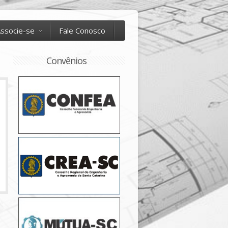
ssocie-se
Fale Conosco
Convênios