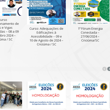
Curso
onamento de
s e Vigas
Curso: Adequações de
1º Fórum Energia
das – 08 a 09
Edificações à
Conectada –
bro 2024 –
Acessibilidade – 09 e
27/06/2024 –
iúma / SC
10 de Agosto de 2024 –
Criciúma/SC
Criciúma / SC