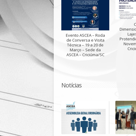
Dimensi
Laje
Evento ASCEA – Roda
Protendi
de Conversa e Visita
Novem
Técnica – 19 a 20 de
Cric
Março – Sede da
ASCEA – Criciúma/SC
Notícias