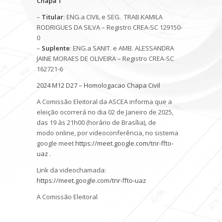
Chapa 1
–
Titular
: ENG.a CIVIL e SEG. TRAB.KAMILA
RODRIGUES DA SILVA – Registro CREA-SC 129150-
0
–
Suplente
: ENG.a SANIT. e AMB. ALESSANDRA
JAINE MORAES DE OLIVEIRA – Registro CREA-SC
162721-6
2024 M12 D27 – Homologacao Chapa Civil
A Comissão Eleitoral da ASCEA informa que a
eleição ocorrerá no dia 02 de Janeiro de 2025,
das 19 às 21h00 (horário de Brasília), de
modo online, por videoconferência, no sistema
google meet
https://meet.google.com/tnr-ffto-
uaz
.
Link da videochamada:
https://meet.google.com/tnr-ffto-uaz
A Comissão Eleitoral