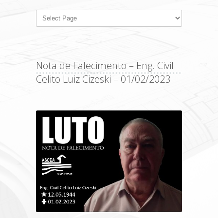
Nota de Falecimento – Eng. Civil
Celito Luiz Cizeski – 01/02/2023