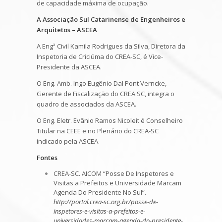
de capacidade máxima de ocupação.
A Associação Sul Catarinense de Engenheiros e
Arquitetos – ASCEA
A Engª Civil Kamila Rodrigues da Silva, Diretora da
Inspetoria de Criciúma do CREA-SC, é Vice-
Presidente da ASCEA.
O Eng. Amb. Ingo Eugênio Dal Pont Verncke,
Gerente de Fiscalização do CREA SC, integra o
quadro de associados da ASCEA.
O Eng. Eletr. Evânio Ramos Nicoleit é Conselheiro
Titular na CEEE e no Plenário do CREA-SC
indicado pela ASCEA.
Fontes
CREA-SC. AICOM “Posse De Inspetores e
Visitas a Prefeitos e Universidade Marcam
Agenda Do Presidente No Sul”.
http://portal.crea-sc.org.br/posse-de-
inspetores-e-visitas-a-prefeitos-e-
universidades-marcam-agenda-do-presidente-