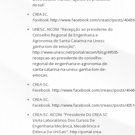
no-sul/
.
CREA-SC.
Facebook.
http://www.facebook.com/creasc/posts/4045
UNESC. AICOM. “Recepção ao presidente do
Conselho Regional de Engenharia e
Agronomia de Santa Catarina na Unesc
ganha tom de emoção”.
http://www.unesc.net/portal/aicom/blog/49505-
recepcao-ao-presidente-do-conselho-
regional-de-engenharia-e-agronomia-de-
santa-catarina-na-unesc-ganha-tom-de-
emocao
.
CREA-SC.
Facebook.
http://www.facebook.com/creasc/posts/404
CREA-SC.
Facebook
.
http://www.facebook.com/creasc/posts/405
CREA-SC. AICOM. “Presidente Do CREA-SC
Visita Laboratórios Dos Cursos De
Engenharia Mecânica, Mecatrônica e
Elétrica Da UniSatc”.
http://portal.crea-